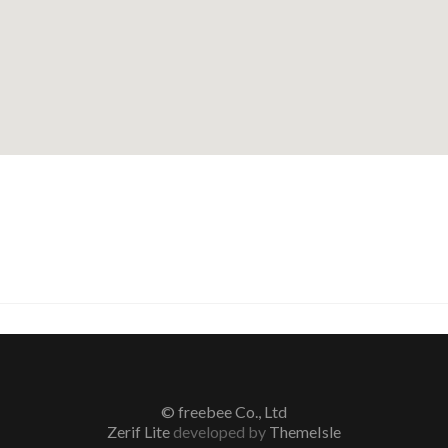
© freebee Co., Ltd
Zerif Lite
developed by
ThemeIsle