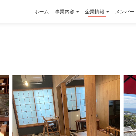
コ
ン
ホーム
事業内容
企業情報
メンバー
テ
ン
ツ
へ
ス
キ
ッ
プ