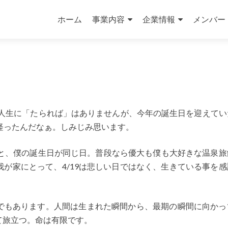
コ
ン
ホーム
事業内容
企業情報
メンバー
テ
ン
ツ
へ
ス
キ
ッ
。人生に「たられば」はありませんが、今年の誕生日を迎えてい
プ
経ったんだなぁ。しみじみ思います。
日と、僕の誕生日が同じ日。普段なら優大も僕も大好きな温泉旅
が家にとって、4/19は悲しい日ではなく、生きている事を感
でもあります。人間は生まれた瞬間から、最期の瞬間に向かっ
て旅立つ。命は有限です。