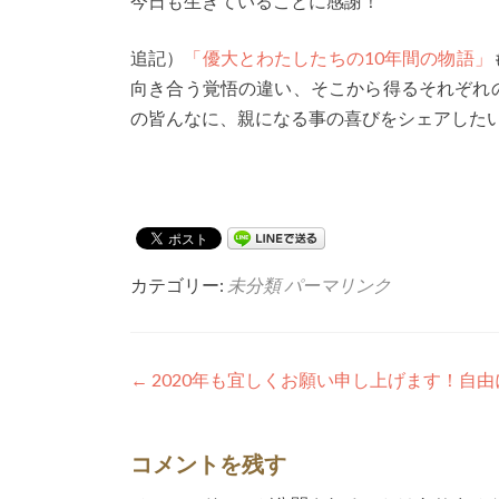
今日も生きていることに感謝！
追記）
「優大とわたしたちの10年間の物語」
向き合う覚悟の違い、そこから得るそれぞれ
の皆んなに、親になる事の喜びをシェアした
カテゴリー:
未分類
パーマリンク
投
←
2020年も宜しくお願い申し上げます！自
稿
ナ
コメントを残す