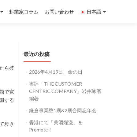
起業家コラム
お問い合わせ
日本語
最近の投稿
たら彼
2026年4月19日、命の日
書評「THE CUSTOMER
CENTRIC COMPANY」岩井琢磨
館で寛
編著
謝する
鎌倉事業塾1期&2期合同忘年会
香港にて「美酒爛漫」を
て歩き
Promote！