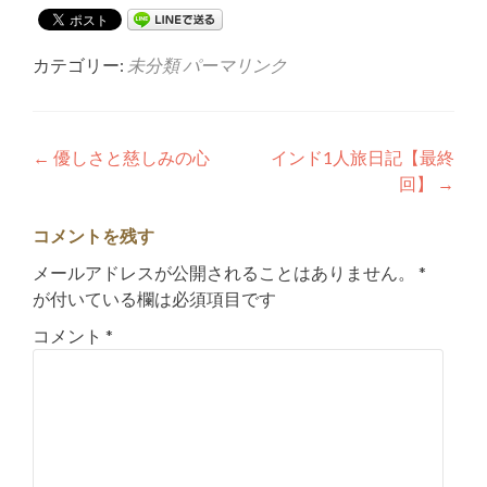
カテゴリー:
未分類
パーマリンク
投
←
優しさと慈しみの心
インド1人旅日記【最終
回】
→
稿
ナ
コメントを残す
ビ
メールアドレスが公開されることはありません。
*
が付いている欄は必須項目です
ゲ
コメント
*
ー
シ
ョ
ン