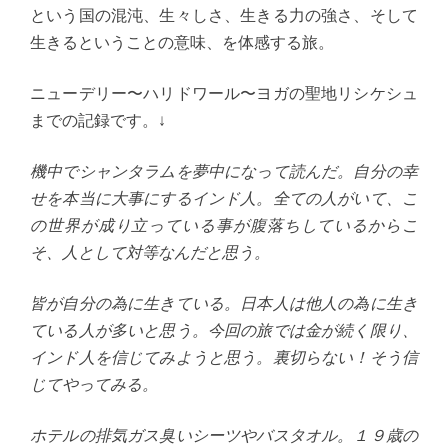
という国の混沌、生々しさ、生きる力の強さ、そして
生きるということの意味、を体感する旅。
ニューデリー〜ハリドワール〜ヨガの聖地リシケシュ
までの記録です。↓
機中でシャンタラムを夢中になって読んだ。自分の幸
せを本当に大事にするインド人。全ての人がいて、こ
の世界が成り立っている事が腹落ちしているからこ
そ、人として対等なんだと思う。
皆が自分の為に生きている。日本人は他人の為に生き
ている人が多いと思う。今回の旅では金が続く限り、
インド人を信じてみようと思う。裏切らない！そう信
じてやってみる。
ホテルの排気ガス臭いシーツやバスタオル。１９歳の