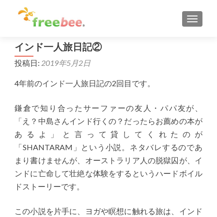
ナビゲ
インド一人旅日記②
投稿日:
2019年5月2日
4年前のインド一人旅日記の2回目です。
鎌倉で知り合ったサーファーの友人・パパ友が、
「え？中島さんインド行くの？だったらお薦めの本が
あるよ」と言って貸してくれたのが
「SHANTARAM」という小説。ネタバレするのであ
まり書けませんが、オーストラリア人の脱獄囚が、イ
ンドに亡命して壮絶な体験をするというハードボイル
ドストーリーです。
この小説を片手に、ヨガや瞑想に触れる旅は、インド