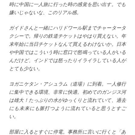
時に中国に一人旅に行った時の感覚を思い出す。でも
嫌いじゃないな、このリアル感。
ガイドさんと一緒にハリドワール駅までチャータータ
クシーで。帰りの鉄道チケットはやはり買えない。年
末年始に当日チケットなんて買えるわけないか。日本
や中国ではこういう時に窓口で怒鳴っている人がいる
んだけど、インドでは怒ったりイライラしている人が
とても少ない。
ヨガニケタン・アシュラム（道場）に到着。一人修行
に集中できる環境、非常に快適。初めてのガンジス河
は雄大！たっぷりの水がゆっくりと流れていて、過去
にも未来にも脈打つように流れていると思うとすご
い。
部屋に入るとすぐに停電。事務所に言いに行くと「あ