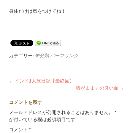
身体だけは気をつけてね！
カテゴリー:
未分類
パーマリンク
投
←
インド1人旅日記【最終回】
「我がまま」の良い面
→
稿
ナ
コメントを残す
ビ
メールアドレスが公開されることはありません。
*
が付いている欄は必須項目です
ゲ
コメント
*